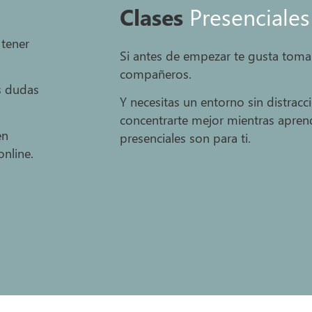
Clases
Presenciales
 tener
Si antes de empezar te gusta tomar
compañeros.
s dudas
Y necesitas un entorno sin distracc
concentrarte mejor mientras aprend
en
presenciales son para ti.
nline.