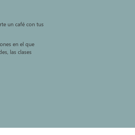
te un café con tus
iones en el que
es, las clases