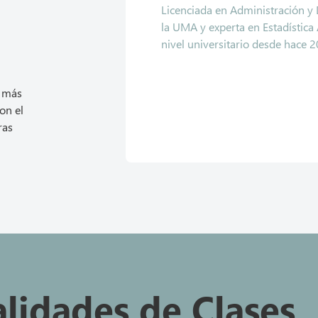
Licenciada en Administración y
la UMA y experta en Estadística 
nivel universitario desde hace 
s más
on el
ras
lidades de Clases