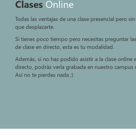
Clases
Online
Todas las ventajas de una clase presencial pero sin
que desplazarte.
Si tienes poco tiempo pero necesitas preguntar la
de clase en directo, esta es tu modalidad.
Además, si no has podido asistir a la clase online 
directo, podrás verla grabada en nuestro campus o
Así no te pierdes nada ;)