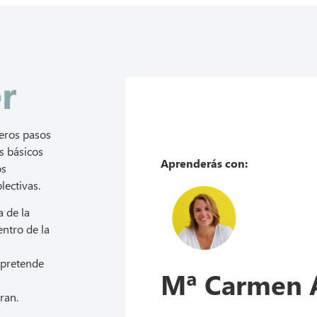
r
eros pasos
s básicos
Aprenderás con:
os
lectivas.
a de la
ntro de la
 pretende
Mª Carmen 
ran.