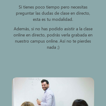
Si tienes poco tiempo pero necesitas
preguntar las dudas de clase en directo,
esta es tu modalidad.
Además, si no has podido asistir a la clase
online en directo, podrás verla grabada en
nuestro campus online. Así no te pierdes
nada ;)