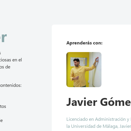
r
Aprenderás con:
s
iosas en el
os de
contenidos:
Javier Góme
tos
Licenciado en Administración y
de
la Universidad de Málaga, Javier