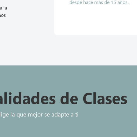
desde hace más de 15 años.
a la
nos
lidades de Clases
lige la que mejor se adapte a ti