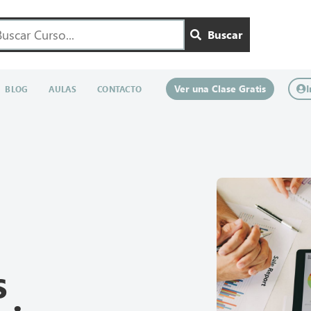
Buscar
Ver una Clase Gratis
I
BLOG
AULAS
CONTACTO
s