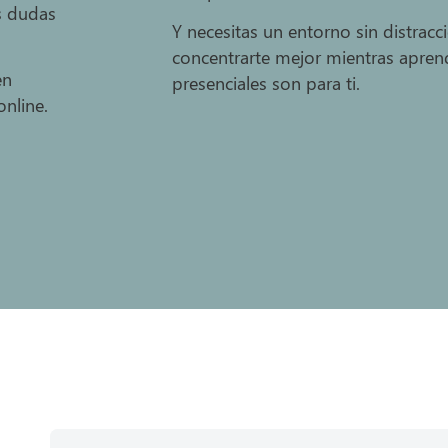
s dudas
Y necesitas un entorno sin distracc
concentrarte mejor mientras aprend
en
presenciales son para ti.
nline.