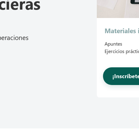
cieras
Materiales 
peraciones
Apuntes
Ejercicios prácti
¡Inscríbe