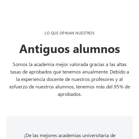
LO QUE OPINAN NUESTROS
Antiguos alumnos
Somos la academia mejor valorada gracias a las altas
tasas de aprobados que tenemos anualmente. Debido a
la experiencia docente de nuestros profesores y al
esfuerzo de nuestros alumnos, tenemos más del 95% de
aprobados.
Las clases resultan de gran ayuda, no sé qué
Con este es mi segundo año que curso una
Con este es mi segundo año que curso una
¡De las mejores academias universitaria de
¡De las mejores academias universitaria de
Hice un intensivo para preparar los