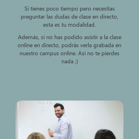
Si tienes poco tiempo pero necesitas
preguntar las dudas de clase en directo,
esta es tu modalidad.
Además, si no has podido asistir a la clase
online en directo, podrás verla grabada en
nuestro campus online. Así no te pierdes
nada ;)