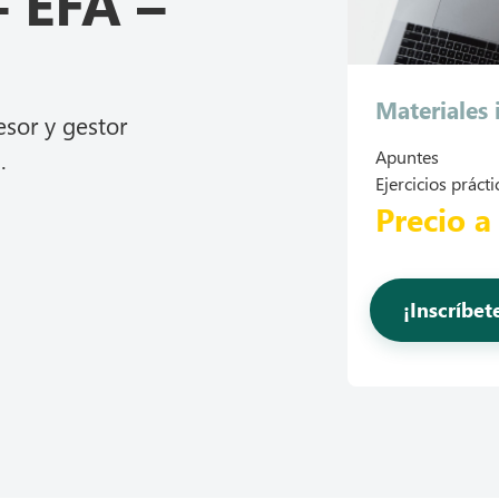
– EFA –
Materiales 
esor y gestor
.
Apuntes
Ejercicios prácti
Precio a
¡Inscríbe