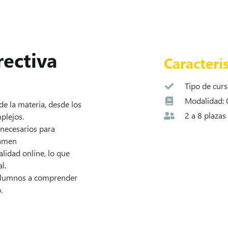
ectiva
Caracterís
Tipo de curs
Modalidad: 
de la materia, desde los
2 a 8 plazas
plejos.
s necesarios para
xamen
lidad online, lo que
l.
 alumnos a comprender
.