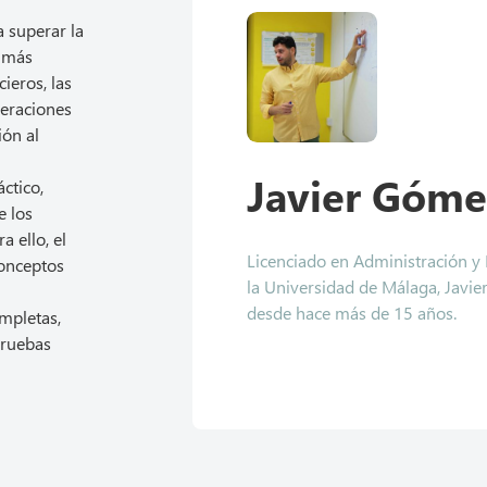
a superar la
s más
ieros, las
operaciones
ión al
Javier Góme
ctico,
e los
a ello, el
Licenciado en Administración y
conceptos
la Universidad de Málaga, Javier
desde hace más de 15 años.
mpletas,
pruebas