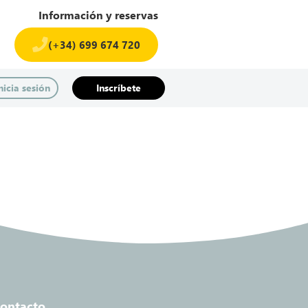
Información y reservas
(+34) 699 674 720​
nicia sesión
Inscríbete
ontacto